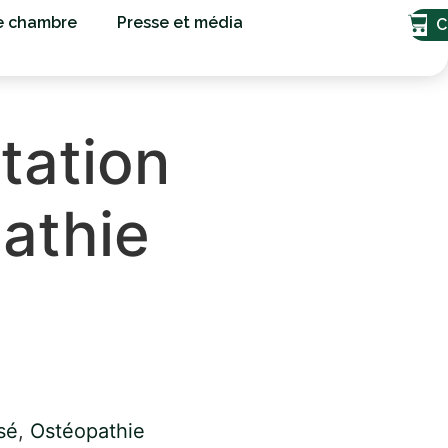
e chambre
Presse et média
C
tation
athie
sé
,
Ostéopathie