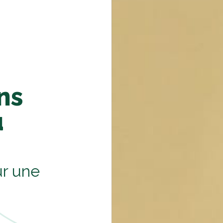
ns
u
r une